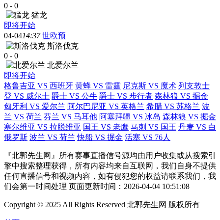
0
-
0
猛龙
即将开始
04-04
14:37
世欧预
斯洛伐克
0
-
0
北爱尔兰
即将开始
格鲁吉亚 VS 西班牙
黄蜂 VS 雷霆
尼克斯 VS 魔术
列支敦士
登 VS 威尔士
爵士 VS 公牛
爵士 VS 步行者
森林狼 VS 掘金
匈牙利 VS 爱尔兰
阿尔巴尼亚 VS 英格兰
希腊 VS 苏格兰
波
兰 VS 荷兰
芬兰 VS 马耳他
阿塞拜疆 VS 冰岛
森林狼 VS 掘金
塞尔维亚 VS 拉脱维亚
国王 VS 老鹰
马刺 VS 国王
丹麦 VS 白
俄罗斯
波兰 VS 荷兰
快船 VS 掘金
活塞 VS 76人
『北郭先生网』所有赛事直播信号源均由用户收集或从搜索引
擎中搜索整理获得，所有内容均来自互联网，我们自身不提供
任何直播信号和视频内容，如有侵犯您的权益请联系我们，我
们会第一时间处理 页面更新时间：2026-04-04 10:51:08
Copyright © 2025 All Rights Reserved 北郭先生网 版权所有