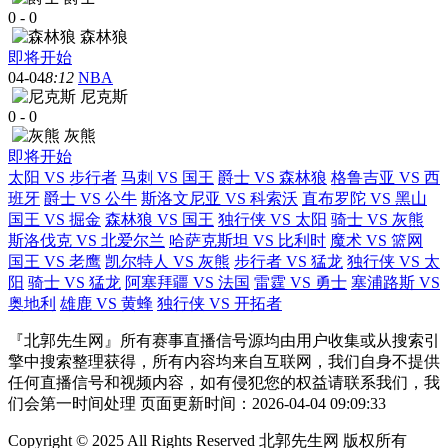
0
-
0
森林狼
即将开始
04-04
8:12
NBA
尼克斯
0
-
0
灰熊
即将开始
太阳 VS 步行者
马刺 VS 国王
爵士 VS 森林狼
格鲁吉亚 VS 西
班牙
爵士 VS 公牛
斯洛文尼亚 VS 科索沃
直布罗陀 VS 黑山
国王 VS 掘金
森林狼 VS 国王
独行侠 VS 太阳
骑士 VS 灰熊
斯洛伐克 VS 北爱尔兰
哈萨克斯坦 VS 比利时
魔术 VS 篮网
国王 VS 老鹰
凯尔特人 VS 灰熊
步行者 VS 猛龙
独行侠 VS 太
阳
骑士 VS 猛龙
阿塞拜疆 VS 法国
雷霆 VS 勇士
塞浦路斯 VS
奥地利
雄鹿 VS 黄蜂
独行侠 VS 开拓者
『北郭先生网』所有赛事直播信号源均由用户收集或从搜索引
擎中搜索整理获得，所有内容均来自互联网，我们自身不提供
任何直播信号和视频内容，如有侵犯您的权益请联系我们，我
们会第一时间处理 页面更新时间：2026-04-04 09:09:33
Copyright © 2025 All Rights Reserved 北郭先生网 版权所有